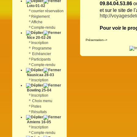
09.84.04.53.86
Loto 01-02
et sur le site de l
º
courrier réservation
http://voyagesde
º
Règlement
º
Affiche
º
Compte-rendu
Pour voir le pr
Nice 20-02-26
Présentation-->
º
Inscription
º
Programme
º
Echéancier
º
Participants
º
Compte-rendu
Nausicaa 28-03
º
Inscription
Bowling 25-04
º
Inscription
º
Choix menu
º
Pistes
º
Résultats
Amiens 16-05
º
Inscription
º
Compte-rendu