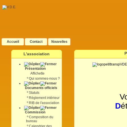
Accueil
Contact
Nouvelles
P
L'association
Présentation
Affichette
º
Qui sommes-nous ?
V
Documents officiels
º
Statuts
V
º
Règlement intérieur
º
RIB de l'association
D
é
Commission
º
Composition du
bureau
º
Calendrier des