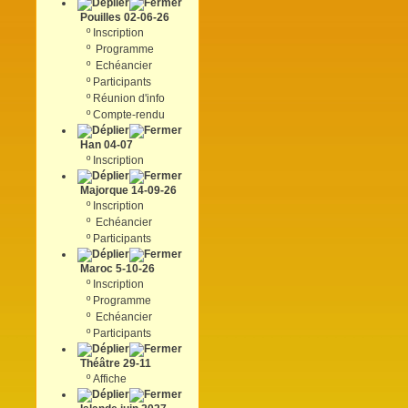
Pouilles 02-06-26
º
Inscription
º
Programme
º
Echéancier
º
Participants
º
Réunion d'info
º
Compte-rendu
Han 04-07
º
Inscription
Majorque 14-09-26
º
Inscription
º
Echéancier
º
Participants
Maroc 5-10-26
º
Inscription
º
Programme
º
Echéancier
º
Participants
Théâtre 29-11
º
Affiche