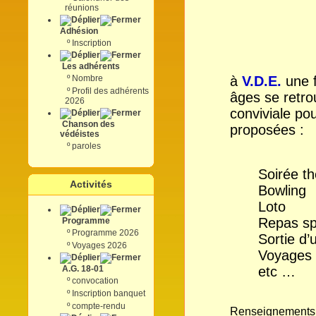
réunions
Adhésion
º
Inscription
Les adhérents
º
Nombre
à
V.D.E.
une f
º
Profil des adhérents
âges se retr
2026
conviviale pou
Chanson des
proposées :
védéistes
º
paroles
Soirée t
Activités
Bowling
Loto
Repas sp
Programme
º
Programme 2026
Sortie d’
º
Voyages 2026
Voyages 
A.G. 18-01
etc …
º
convocation
º
Inscription banquet
º
compte-rendu
Renseignements 